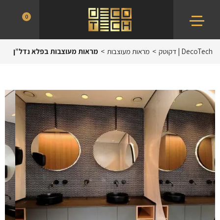
Ski
DecoTech
0
t
|
conten
דקוטק
DecoTech | דקוטק
>
מראות מעוצבות
>
מראות מעוצבות בפלא נדל”ן