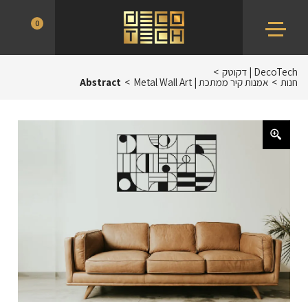
Ski
DecoTech
0
t
|
conten
דקוטק
DecoTech | דקוטק
>
חנות
>
אמנות קיר ממתכת | Metal Wall Art
>
Abstract